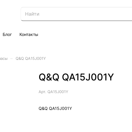
Блог
Контакты
–
часы
Q&Q QA15J001Y
Q&Q QA15J001Y
Арт.
QA15J001Y
Q&Q QA15J001Y