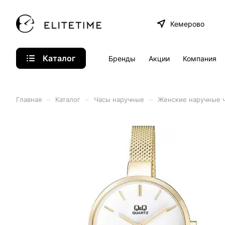
Кемерово
Каталог
Бренды
Акции
Компания
–
–
–
Главная
Каталог
Часы наручные
Женские наручные 