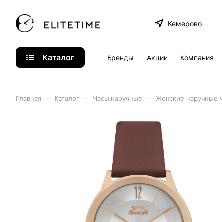
Кемерово
Каталог
Бренды
Акции
Компания
–
–
–
Главная
Каталог
Часы наручные
Женские наручные 