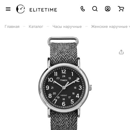
–
–
–
Главная
Каталог
Часы наручные
Женские наручные 