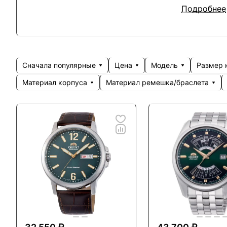
Подробнее
В отличии 
С 1985 г. 
но их осно
в разработ
Сначала популярные
Цена
Модель
Размер 
Материал корпуса
Материал ремешка/браслета
Orient пре
двумя марк
этом имее
модным диз
Бренд Orie
адептов, у