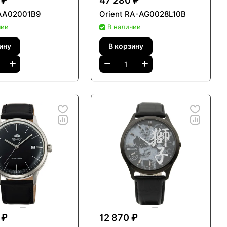
 ₽
47 280 ₽
FAA02001B9
Orient RA-AG0028L10B
чии
В наличии
ину
В корзину
 ₽
12 870 ₽