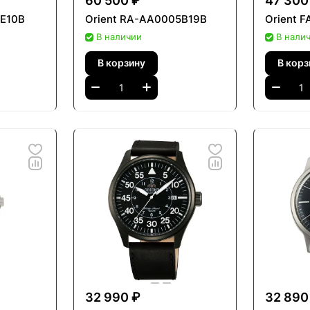
60 500 ₽
47 300
2E10B
Orient RA-AA0005B19B
Orient 
В наличии
В нали
В корзину
В корз
32 990 ₽
32 890