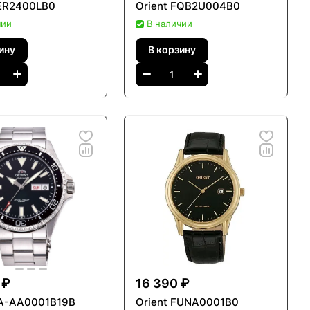
FER2400LB0
Orient FQB2U004B0
чии
В наличии
ину
В корзину
 ₽
16 390 ₽
RA-AA0001B19B
Orient FUNA0001B0