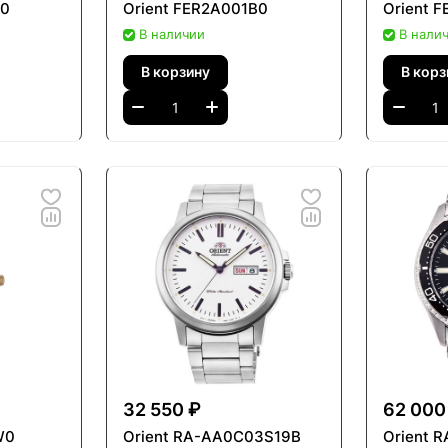
D0
Orient FER2A001B0
Orient 
В наличии
В нали
В корзину
В корз
32 550 ₽
62 000
W0
Orient RA-AA0C03S19B
Orient 