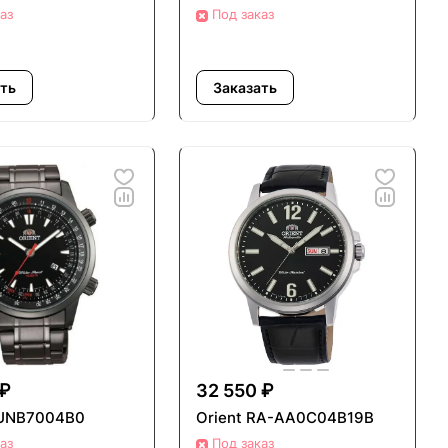
аз
Под заказ
ать
Заказать
 ₽
32 550 ₽
FUNB7004B0
Orient RA-AA0C04B19B
аз
Под заказ